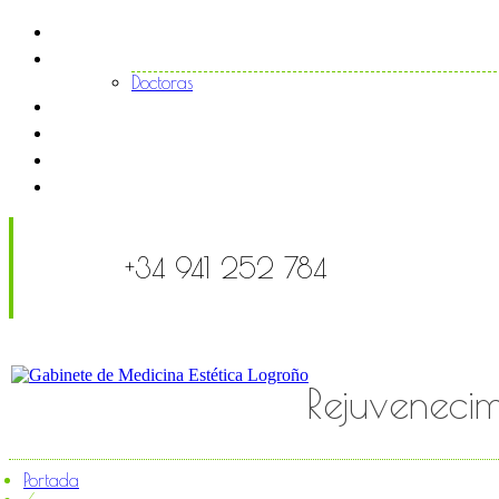
Inicio
El centro
Doctoras
Tratamientos
Noticias
FAQS
Contacto
+34 941 252 784
Rejuvenecim
Portada