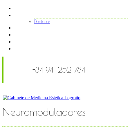
Inicio
El centro
Doctoras
Tratamientos
Noticias
FAQS
Contacto
+34 941 252 784
Neuromoduladores