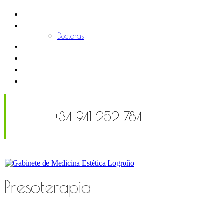
Inicio
El centro
Doctoras
Tratamientos
Noticias
FAQS
Contacto
+34 941 252 784
Presoterapia