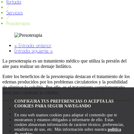
Portada
/
Servicios
/
Presoterapia
« Entrada anterior
Entrada siguiente »
La presoterapia es un tratamiento médico que utiliza la presión del
aire para realizar un drenaje linfático.
Entre los beneficios de la presoterapia destacan el tratamiento de los
edemas producidos por los problemas circulatorios y la posibilidad
de eliminar la celulitis. Por ello, es el tratamiento complementario
ideal para combatir la celulitis.
CONFIGURA TUS PREFERENCIAS O ACEPTA LAS
COOKIES PARA SEGUIR NAVEGANDO
Portada
El centro
En esta web usamos cookies para adaptar el contenido que te
Tratamientos
mostramos y estamos obligados a informarte de ello. Estas
cookies almacenan información de carácter técnico, preferencias,
FAQS
estadísticas de uso, etc. Más información sobre nuestra
política
Contacto