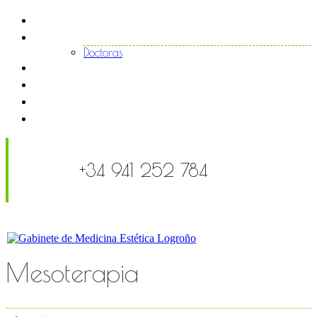
Inicio
El centro
Doctoras
Tratamientos
Noticias
FAQS
Contacto
+34 941 252 784
Mesoterapia