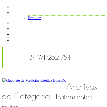
Inicio
El centro
Doctoras
Tratamientos
Noticias
FAQS
Contacto
+34 941 252 784
Archivos
de Categoría:
Tratamientos
mujer